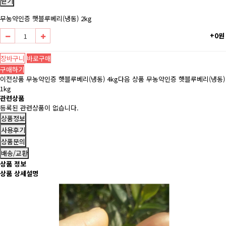
닫기
무농약인증 햇블루베리(냉동) 2kg
+0원
장바구니
바로구매
구매하기
이전상품
무농약인증 햇블루베리(냉동) 4kg
다음 상품
무농약인증 햇블루베리(냉동)
1kg
관련상품
등록된 관련상품이 없습니다.
상품정보
사용후기
상품문의
배송/교환
상품 정보
상품 상세설명